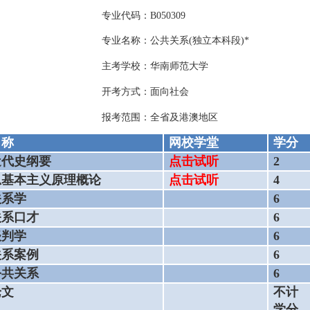
专业代码：B050309
专业名称：公共关系(独立本科段)*
主考学校：华南师范大学
开考方式：面向社会
报考范围：全省及港澳地区
名称
网校学堂
学分
近代史纲要
点击试听
2
思基本主义原理概论
点击试听
4
关系学
6
关系口才
6
谈判学
6
关系案例
6
公共关系
6
论文
不计
学分